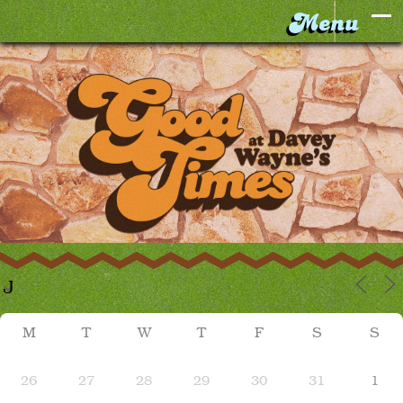
M
T
W
T
F
S
S
26
27
28
29
30
31
1